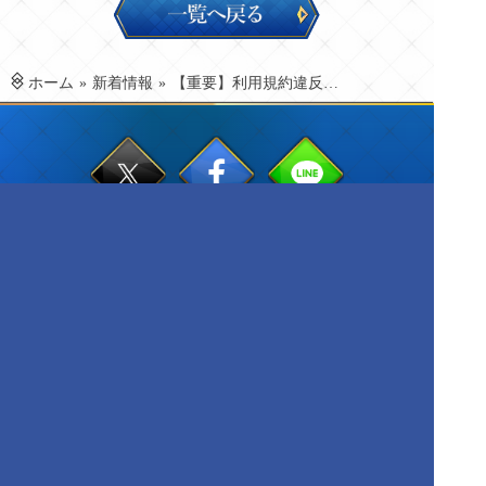
一
覧
へ
戻
る
ホーム
»
新着情報
»
【重要】利用規約違反行為に対する措置について
『Fate/Grand Order Arcade』公式Webサイトは
株式会社セガ フェイブ
が運
営しております。
【
利用規約
】【
プライバシーポリシー
】【
お問い合わせはこちら
】
このホームページに掲載されている画像、文章、音声、動画等の全ての
権利はTYPE-MOONに帰属します。無断での使用・転載は固くお断りい
たします。
©TYPE-MOON / FGO ARCADE PROJECT
ウェブアクセシビリティ方針