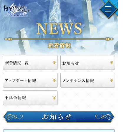
お
知
ら
せ