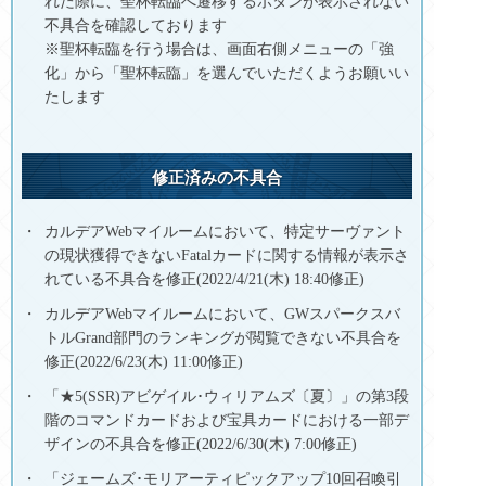
れた際に、聖杯転臨へ遷移するボタンが表示されない
不具合を確認しております
※聖杯転臨を行う場合は、画面右側メニューの「強
化」から「聖杯転臨」を選んでいただくようお願いい
たします
修正済みの不具合
カルデアWebマイルームにおいて、特定サーヴァント
の現状獲得できないFatalカードに関する情報が表示さ
れている不具合を修正(2022/4/21(木) 18:40修正)
カルデアWebマイルームにおいて、GWスパークスバ
トルGrand部門のランキングが閲覧できない不具合を
修正(2022/6/23(木) 11:00修正)
「★5(SSR)アビゲイル･ウィリアムズ〔夏〕」の第3段
階のコマンドカードおよび宝具カードにおける一部デ
ザインの不具合を修正(2022/6/30(木) 7:00修正)
「ジェームズ･モリアーティピックアップ10回召喚引