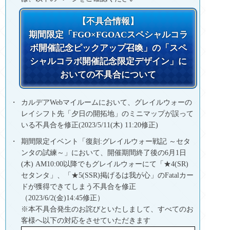
【不具合情報】
期間限定「FGO×FGOACスペシャルコラ
ボ開催記念ピックアップ召喚」の「スペ
シャルコラボ開催記念限定デザイン」に
おいての不具合について
カルデアWebマイルームにおいて、グレイルウォーの
レイシフト先「夕日の開拓地」のミニマップが誤って
いる不具合を修正(2023/5/11(木) 11:20修正)
期間限定イベント「復刻:グレイルウォー戦記 ～セタ
ンタの試練～」において、開催期間終了後の6月1日
(木) AM10:00以降でもグレイルウォーにて「★4(SR)
セタンタ」、「★5(SSR)掲げるは我が心」のFatalカー
ドが獲得できてしまう不具合を修正
（2023/6/2(金)14:45修正）
※本不具合発生のお詫びといたしまして、すべてのお
客様へ以下の対応をさせていただきます