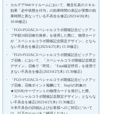
カルデアWebマイルームにおいて、概念礼装のスキル
効果「必中状態を付与」の効果時間の表記が実際の効
果時間と異なっている不具合を修正(2023/4/20(木)
10:00修正)
「FGO×FGOACスペシャルコラボ開催記念ピックアッ
プ半額10回召喚引換券」を使用した際に、物理カード
が「スペシャルコラボ開催記念限定デザイン」となら
ない不具合を修正(2023/4/27(木) 15:30修正)
「FGO×FGOACスペシャルコラボ開催記念ピックアッ
プ召喚」において、「スペシャルコラボ開催記念限定
デザイン」召喚で「呼符」「Fatal確定呼符」を使用で
きない不具合を修正(2023/4/27(木) 15:30修正)
「FGO×FGOACスペシャルコラボ開催記念ピックアッ
プ召喚」召喚ポイント報酬にて、Step5の対象の
★5(SSR)サーヴァントの物理カードを発行した際、
「スペシャルコラボ開催記念限定デザイン」とならな
い不具合を修正(2023/4/27(木) 15:30修正)
※本不具合の詳細およびお客様へのご対応について
は、以下のページをご確認ください