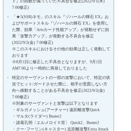
ト』の回数が減っていた不具合を修正(2022/9/1(木)
7:00修正)
「★5(SSR)ネモ」のスキル『ゾハールの輝石 EX』お
よびサポートスキル『ゾハールの輝石 EX』を使用し
た際、効果「Artsカード性能アップ」が発動せずに効
果「攻撃力アップ」が発動する不具合を修正
(2022/9/2(金) 7:00修正)
※このスキルにおけるその他の効果は正しく発動して
おります
※8月1日に修正した不具合となりますが、9月1日
AM7:00より一時的に再発しておりました
特定のサーヴァントの一部の攻撃において、特定の状
況でヒット/ガードさせた際に、相手が意図しない方
向へ移動することがある不具合を修正(2022/9/2(金)
7:00修正)
※対象のサーヴァントと攻撃は以下となります
・ギルガメッシュ(アーチャー) 遠距離攻撃Quick
・マルタ(ライダー) Buster2
・諸葛孔明〔エルメロイⅡ世〕 Quick2、Buster2
・クー･フーリン(キャスター) 近距離攻撃Extra Attack