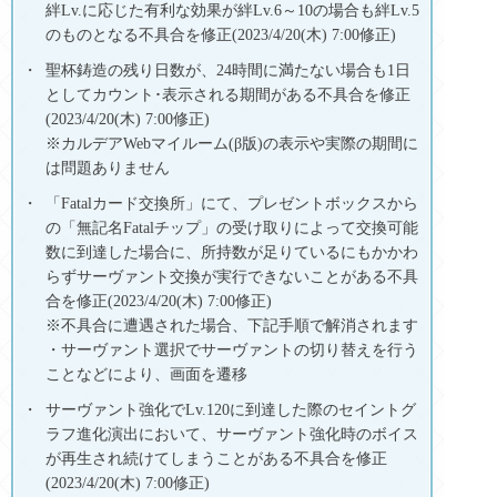
絆Lv.に応じた有利な効果が絆Lv.6～10の場合も絆Lv.5
のものとなる不具合を修正(2023/4/20(木) 7:00修正)
聖杯鋳造の残り日数が、24時間に満たない場合も1日
としてカウント･表示される期間がある不具合を修正
(2023/4/20(木) 7:00修正)
※カルデアWebマイルーム(β版)の表示や実際の期間に
は問題ありません
「Fatalカード交換所」にて、プレゼントボックスから
の「無記名Fatalチップ」の受け取りによって交換可能
数に到達した場合に、所持数が足りているにもかかわ
らずサーヴァント交換が実行できないことがある不具
合を修正(2023/4/20(木) 7:00修正)
※不具合に遭遇された場合、下記手順で解消されます
・サーヴァント選択でサーヴァントの切り替えを行う
ことなどにより、画面を遷移
サーヴァント強化でLv.120に到達した際のセイントグ
ラフ進化演出において、サーヴァント強化時のボイス
が再生され続けてしまうことがある不具合を修正
(2023/4/20(木) 7:00修正)