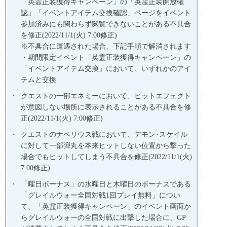
「英霊正装獲得キャンペーン」の「英霊正装開放確
認」「イベントアイテム交換確認」ページをイベント
参加済みにも関わらず閲覧できないことがある不具合
を修正(2022/11/1(火) 7:00修正)
※不具合に遭遇された場合、下記手順で解消されます
・期間限定イベント「英霊正装獲得キャンペーン」の
「イベントアイテム交換」において、いずれかのアイ
テムと交換
クエストの一部エネミーにおいて、ヒットエフェクト
が意図しない場所に表示されることがある不具合を修
正(2022/11/1(火) 7:00修正)
クエストのナベリウス戦において、デモン･スケイル
に対して一部弾丸を本来ヒットしない位置から撃った
場合でもヒットしてしまう不具合を修正(2022/11/1(火)
7:00修正)
「曜日ボーナス」の水曜日と木曜日のボーナスである
「グレイルウォー全国対戦1回プレイ無料」につい
て、「英霊正装獲得キャンペーン」のイベント画面か
らグレイルウォーの全国対戦に出撃した場合に、GP