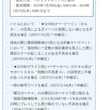
・配布方法：プレゼントボックスに配布
・配布期間：2023年7月28日(金) AM10:00～2024年
1月25日(木) AM9:59まで
バトルにおいて、「★5(SSR)クー･フーリン〔オル
タ〕」の宝具によるダメージが意図しない値となる不
具合を修正（2023/7/31(月) 7:00修正）
強化の際に獲得経験値が2倍となる対象サーヴァント
において、強化時に一定数の強化素材を投入した際に
通信エラーが起こることがある不具合を修正
（2023/9/21(木) 7:00修正）
「★5(SSR)ヴラド三世(バーサーカー)」のスキル及び
サポートスキル「戦慄の不死者 A+」の説明文に不備
があったのを修正（2023/12/14(木) 7:00修正）
一部の称号ワードを修正（2023/12/14(木) 7:00修正）
「曜日ボーナス」の火曜日のボーナスで受け取れる
「福袋召喚補助券」が1/2(火)AM7:00～1/3(水)AM6:59
の間にプレイしても受け取れていない不具合を修正
（2024/1/17(水) 7:00修正）