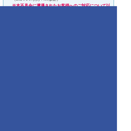
※本不具合に遭遇されたお客様へのご対応について以
下に追記しました【2024年1月16日(火) 15:00 追記･更
新】
・対象：2024年1月2日(木) AM7:00～1月3日(木)
AM6:59の期間に「Fate/Grand Order Arcade」をプレ
イされたお客様
・対応内容：福袋召喚補助券×2
・配布方法：プレゼントボックスに配布
・配布期間：2024年1月17日(水) AM10:00～6月13
日(木) AM9:59まで
2021年4月～2022年3月の修正済みの不具合については、
下記ページをご確認ください。
【重要・更新】現在確認している不具合に
ついて
(2021年4月～2022年3月)