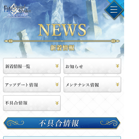
不
具
合
情
報