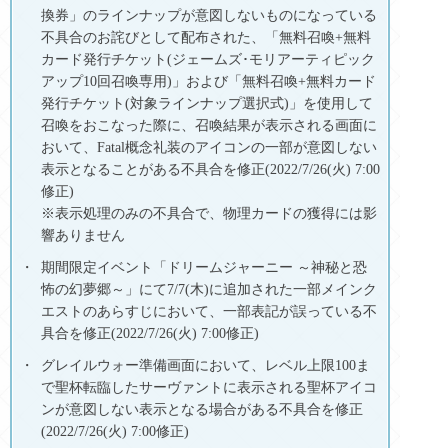
換券」のラインナップが意図しないものになっている
不具合のお詫びとして配布された、「無料召喚+無料
カード発行チケット(ジェームズ･モリアーティピック
アップ10回召喚専用)」および「無料召喚+無料カード
発行チケット(対象ラインナップ選択式)」を使用して
召喚をおこなった際に、召喚結果が表示される画面に
おいて、Fatal概念礼装のアイコンの一部が意図しない
表示となることがある不具合を修正(2022/7/26(火) 7:00
修正)
※表示処理のみの不具合で、物理カードの獲得には影
響ありません
期間限定イベント「ドリームジャーニー ～神秘と恐
怖の幻夢郷～」にて7/7(木)に追加された一部メインク
エストのあらすじにおいて、一部表記が誤っている不
具合を修正(2022/7/26(火) 7:00修正)
グレイルウォー準備画面において、レベル上限100ま
で聖杯転臨したサーヴァントに表示される聖杯アイコ
ンが意図しない表示となる場合がある不具合を修正
(2022/7/26(火) 7:00修正)