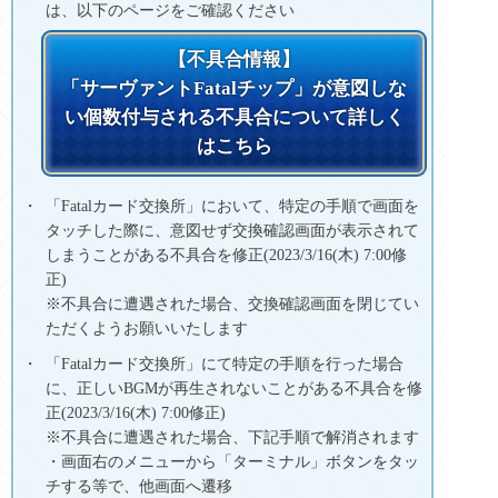
は、以下のページをご確認ください
【不具合情報】
「サーヴァントFatalチップ」が意図しな
い個数付与される不具合について詳しく
はこちら
「Fatalカード交換所」において、特定の手順で画面を
タッチした際に、意図せず交換確認画面が表示されて
しまうことがある不具合を修正(2023/3/16(木) 7:00修
正)
※不具合に遭遇された場合、交換確認画面を閉じてい
ただくようお願いいたします
「Fatalカード交換所」にて特定の手順を行った場合
に、正しいBGMが再生されないことがある不具合を修
正(2023/3/16(木) 7:00修正)
※不具合に遭遇された場合、下記手順で解消されます
・画面右のメニューから「ターミナル」ボタンをタッ
チする等で、他画面へ遷移