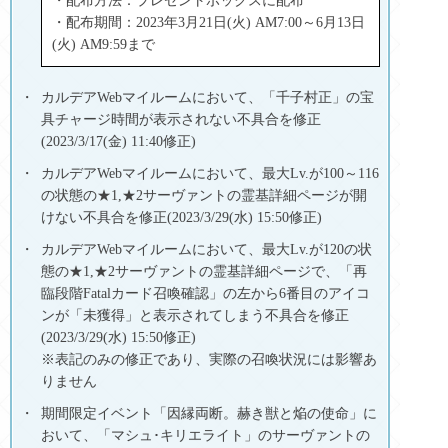
・配布方法：プレゼントボックスに配布
・配布期間：2023年3月21日(火) AM7:00～6月13日
(火) AM9:59まで
カルデアWebマイルームにおいて、「千子村正」の宝
具チャージ時間が表示されない不具合を修正
(2023/3/17(金) 11:40修正)
カルデアWebマイルームにおいて、最大Lv.が100～116
の状態の★1,★2サーヴァントの霊基詳細ページが開
けない不具合を修正(2023/3/29(水) 15:50修正)
カルデアWebマイルームにおいて、最大Lv.が120の状
態の★1,★2サーヴァントの霊基詳細ページで、「再
臨段階Fatalカード召喚確認」の左から6番目のアイコ
ンが「未獲得」と表示されてしまう不具合を修正
(2023/3/29(水) 15:50修正)
※表記のみの修正であり、実際の召喚状況には影響あ
りません
期間限定イベント「因縁両断。赫き獣と焔の使命」に
おいて、「マシュ･キリエライト」のサーヴァントの