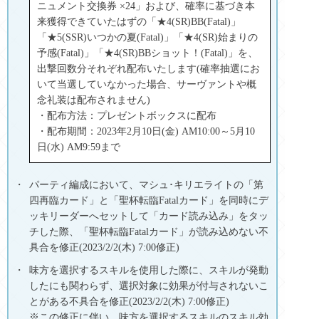
ニュメント交換券 ×24」および、確率に基づき本
来獲得できていたはずの「★4(SR)BB(Fatal)」
「★5(SSR)いつかの夏(Fatal)」「★4(SR)始まりの
予感(Fatal)」「★4(SR)BBショット！(Fatal)」を、
出撃回数分それぞれ配布いたします(確率抽選にお
いて当選していなかった場合、サーヴァントや概
念礼装は配布されません)
・配布方法：プレゼントボックスに配布
・配布期間：2023年2月10日(金) AM10:00～5月10
日(水) AM9:59まで
パーティ編成において、マシュ･キリエライトの「第
四再臨カード」と「聖杯転臨Fatalカード」を同時にデ
ッキリーダーへセットして「カード読み込み」をタッ
チした際、「聖杯転臨Fatalカード」が読み込めない不
具合を修正(2023/2/2(木) 7:00修正)
味方を選択するスキルを使用した際に、スキルが発動
したにも関わらず、選択対象に効果が付与されないこ
とがある不具合を修正(2023/2/2(木) 7:00修正)
※この修正に伴い、味方を選択するスキルのスキル効