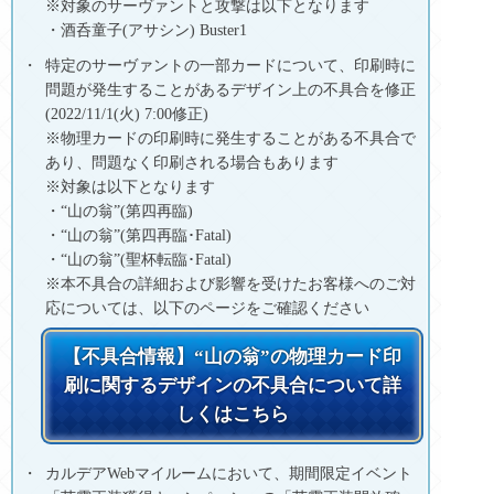
※対象のサーヴァントと攻撃は以下となります
・酒呑童子(アサシン) Buster1
特定のサーヴァントの一部カードについて、印刷時に
問題が発生することがあるデザイン上の不具合を修正
(2022/11/1(火) 7:00修正)
※物理カードの印刷時に発生することがある不具合で
あり、問題なく印刷される場合もあります
※対象は以下となります
・“山の翁”(第四再臨)
・“山の翁”(第四再臨･Fatal)
・“山の翁”(聖杯転臨･Fatal)
※本不具合の詳細および影響を受けたお客様へのご対
応については、以下のページをご確認ください
【不具合情報】“山の翁”の物理カード印
刷に関するデザインの不具合について詳
しくはこちら
カルデアWebマイルームにおいて、期間限定イベント