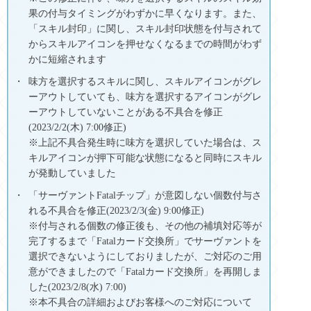
果の付与タイミングがわずかに早くなります。また、
「スキル封印」に関し、スキル封印状態を付与されて
からスキルアイコンを押せなくなるまでの時間がわず
かに短縮されます
味方を選択するスキルに関し、スキルアイコンがグレ
ーアウトしていても、味方を選択するアイコンがグレ
ーアウトしていないことがある不具合を修正
(2023/2/2(木) 7:00修正)
※上記不具合発生時に味方を選択していた場合は、ス
キルアイコンが押下可能な状態になると同時にスキル
が発動していました
「サーヴァントFatalチップ」が意図しない個数付与さ
れる不具合を修正(2023/2/3(金) 9:00修正)
※付与される個数の修正後も、その他の補填対応等が
完了するまで「Fatalカード交換所」でサーヴァントを
選択できないようにしておりましたが、ご対応のご用
意ができましたので「Fatalカード交換所」を再開しま
した(2023/2/8(水) 7:00)
※本不具合の詳細およびお客様へのご対応について