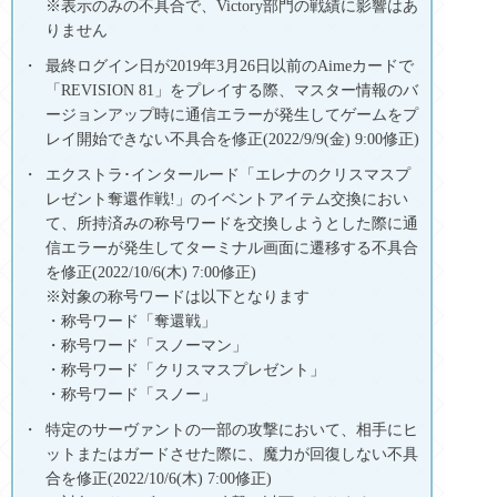
※表示のみの不具合で、Victory部門の戦績に影響はあ
りません
最終ログイン日が2019年3月26日以前のAimeカードで
「REVISION 81」をプレイする際、マスター情報のバ
ージョンアップ時に通信エラーが発生してゲームをプ
レイ開始できない不具合を修正(2022/9/9(金) 9:00修正)
エクストラ･インタールード「エレナのクリスマスプ
レゼント奪還作戦!」のイベントアイテム交換におい
て、所持済みの称号ワードを交換しようとした際に通
信エラーが発生してターミナル画面に遷移する不具合
を修正(2022/10/6(木) 7:00修正)
※対象の称号ワードは以下となります
・称号ワード「奪還戦」
・称号ワード「スノーマン」
・称号ワード「クリスマスプレゼント」
・称号ワード「スノー」
特定のサーヴァントの一部の攻撃において、相手にヒ
ットまたはガードさせた際に、魔力が回復しない不具
合を修正(2022/10/6(木) 7:00修正)