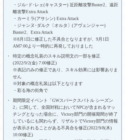
・ジル･ド･レェ(キャスター) 近距離攻撃Buster2、遠距
離攻撃Extra Attack
・カーミラ(アサシン) Extra Attack
・ジャンヌ･ダルク〔オルタ〕(アヴェンジャー)
Buster2、Extra Attack
※8月1日に修正した不具合となりますが、9月1日
AM7:00より一時的に再発しておりました
特定の概念礼装のスキル説明文の一部を修正
(2022/9/2(金) 7:00修正)
※表記のみの修正であり、スキル効果には影響ありま
せん
※対象の概念礼装は以下となります
・彩る海の街角で
期間限定イベント「GWスパークスバトル シーズン
2」に関して、全国対戦においてNPCが含まれるマッ
チングとなった場合に、Victory部門の開催期間が終了
しているにも関わらず、リザルトでVictory部門の情報
が表示されることがある不具合を修正(2022/9/8(木)
10:00修正)