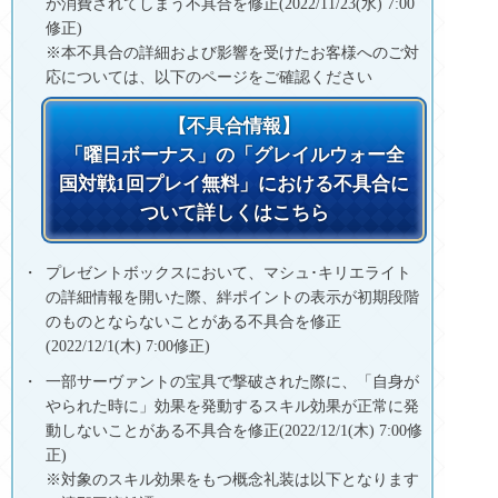
が消費されてしまう不具合を修正(2022/11/23(水) 7:00
修正)
※本不具合の詳細および影響を受けたお客様へのご対
応については、以下のページをご確認ください
【不具合情報】
「曜日ボーナス」の「グレイルウォー全
国対戦1回プレイ無料」における不具合に
ついて詳しくはこちら
プレゼントボックスにおいて、マシュ･キリエライト
の詳細情報を開いた際、絆ポイントの表示が初期段階
のものとならないことがある不具合を修正
(2022/12/1(木) 7:00修正)
一部サーヴァントの宝具で撃破された際に、「自身が
やられた時に」効果を発動するスキル効果が正常に発
動しないことがある不具合を修正(2022/12/1(木) 7:00修
正)
※対象のスキル効果をもつ概念礼装は以下となります