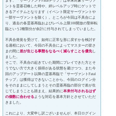
まず、「サーヴァントFatalチップ」は本来対象サーヴァ
ントを霊基召喚した時や、絆レベルアップ時にゲットで
きるアイテムとなります（イベント限定サーヴァントや
一部サーヴァントを除く）。ところが今回は不具合によ
り、過去の各霊基再臨およびレベル上限100開放の聖杯転
臨という2種類分が余計に付与されてしまっていました。
不具合発覚を受けて、如何に正常な形に戻すかを検討す
る過程において、今回の不具合によってマスターの皆さ
まの間に
差が生じる事態をなるべく減らすことを優先
し
ました。
そこで、不具合の起きていた期間にプレイできた方とそ
うでない方で大きく損得がある状態を避けつつ、また今
回のアップデート以降の霊基再臨で「サーヴァントFatal
チップ」は獲得はできないことから、今回のログイン分
をそのままにしてしまうとその霊基再臨の部分で差が生
じてしまうことも踏まえ、結果的に
本来付与されるはず
の個数に合わせる
ような対応を基本方針とさせていただ
きました。
これにより、大変申し訳ございませんが、本日ログイン