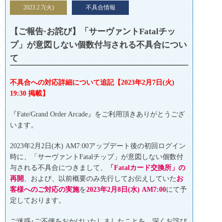
2023.2.7(火)
不具合情報
【ご報告·お詫び】「サーヴァントFatalチッ
プ」が意図しない個数付与される不具合につい
て
不具合への対応詳細について追記【2023年2月7日(火)
19:30 掲載】
『Fate/Grand Order Arcade』をご利用頂きありがとうござ
います。
2023年2月2日(木) AM7:00アップデート後の初回ログイン
時に、「サーヴァントFatalチップ」が意図しない個数付
与される不具合につきまして、
「
Fatalカード交換所」の
再開
、および、以前概要のみ先行してお伝えしていた
お
客様へのご対応の実施
を
2023年2月8日(水) AM7:00
にて予
定しております。
ご迷惑･ご不便をおかけいたしましたことを、深くお詫び