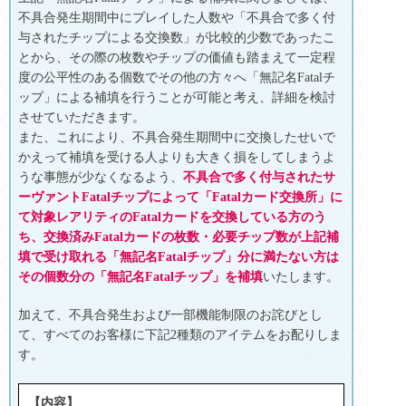
不具合発生期間中にプレイした人数や「不具合で多く付
与されたチップによる交換数」が比較的少数であったこ
とから、その際の枚数やチップの価値も踏まえて一定程
度の公平性のある個数でその他の方々へ「無記名Fatalチ
ップ」による補填を行うことが可能と考え、詳細を検討
させていただきます。
また、これにより、不具合発生期間中に交換したせいで
かえって補填を受ける人よりも大きく損をしてしまうよ
うな事態が少なくなるよう、
不具合で多く付与されたサ
ーヴァントFatalチップによって「Fatalカード交換所」に
て
対象レアリティのFatalカードを交換している方のう
ち、交換済みFatalカードの枚数・必要チップ数が上記補
填で受け取れる「無記名Fatalチップ」分に満たない方は
その個数分の「無記名Fatalチップ」を補填
いたします。
加えて、不具合発生および一部機能制限のお詫びとし
て、すべてのお客様に下記2種類のアイテムをお配りしま
す。
【内容】