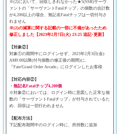
※(2)において、回収しきれなかった★5(SSR)サーヴ
ァントの「サーヴァントFatalチップ」の個数の合計数
が4,200以上の場合、無記名Fatalチップは一切付与さ
れません
※(2)の減算に関する記載の一部に不備があったため
修正しました【2023年2月7日(火) 23:25 追記･更新】
【対象②】
対象①の期間中にログインせず、2023年2月3日(金)
AM9:00以降(付与個数の修正後の期間)に、
『Fate/Grand Order Arcade』にログインしたお客様
【対応内容②】
・無記名Fatalチップ4,200個
※対象②においては、ログイン時に意図した正常な個
数の「サーヴァントFatalチップ」が付与されているた
め、回収は一切行われません
【配布方法】
下記配布期間中のログイン時に、所持数に追加