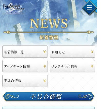
不
具
合
情
報