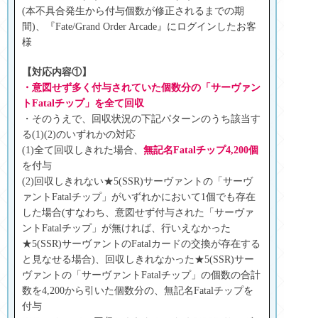
(本不具合発生から付与個数が修正されるまでの期
間)、『Fate/Grand Order Arcade』にログインしたお客
様
【対応内容①】
・意図せず多く付与されていた個数分の「サーヴァン
トFatalチップ」を全て回収
・そのうえで、回収状況の下記パターンのうち該当す
る(1)(2)のいずれかの対応
(1)全て回収しきれた場合、
無記名Fatalチップ4,200個
を付与
(2)回収しきれない★5(SSR)サーヴァントの「サーヴ
ァントFatalチップ」がいずれかにおいて1個でも存在
した場合(すなわち、意図せず付与された「サーヴァ
ントFatalチップ」が無ければ、行いえなかった
★5(SSR)サーヴァントのFatalカードの交換が存在する
と見なせる場合)、回収しきれなかった★5(SSR)サー
ヴァントの「サーヴァントFatalチップ」の個数の合計
数を4,200から引いた個数分の、無記名Fatalチップを
付与