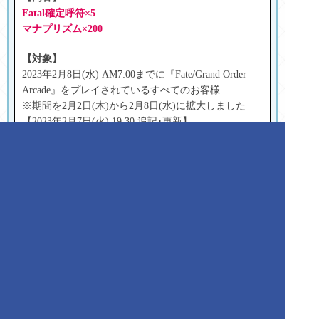
Fatal確定呼符×5
マナプリズム
×200
【対象】
2023年2月8日(水) AM7:00までに『Fate/Grand Order
Arcade』をプレイされているすべてのお客様
※期間を2月2日(木)から2月8日(水)に拡大しました
【2023年2月7日(火) 19:30 追記･更新】
修正時期や今後のご対応につきましては随時ご報告いた
します。
ご利用のお客様におかれましては、ご迷惑をおかけいた
しましたことを、重ねてお詫び申し上げます。
一
覧
へ
戻
る