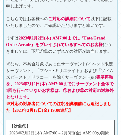
申し上げます。
こちらではお客様への
ご対応の詳細について
以下に記載
いたしましたので、ご確認いただけますと幸いです。
まずは
2023年2月2日(木) AM7:00までに『Fate/Grand
Order Arcade』をプレイされているすべてのお客様
につ
きましては、下記①②のいずれかの対応が該当します。
※なお、不具合対象であったサーヴァント(イベント限定
サーヴァント、「マシュ･キリエライト」および「ソドム
ズビースト／ドラコー」を除くサーヴァント)の
霊基再臨
を、2
023年2月2日(木) AM7:00までにサーヴァント全体で
1回も行っていないお客様は、①および②の対応の対象外
となります
。
※対応の対象者についての注釈を詳細前にも追記しまし
た【2023年2月17日(金) 19:00追記】
【対象①】
2023年2月2日(木) AM7:00～2月3日(金) AM9:00の期間