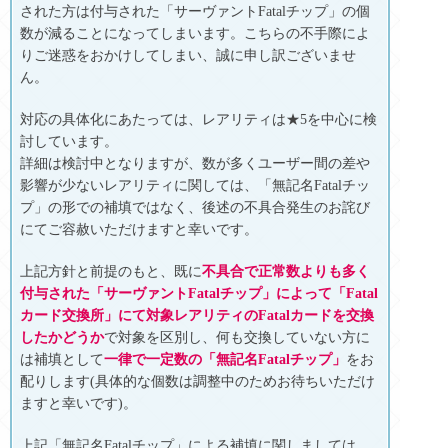
された方は付与された「サーヴァントFatalチップ」の個
数が減ることになってしまいます。こちらの不手際によ
りご迷惑をおかけしてしまい、誠に申し訳ございませ
ん。
対応の具体化にあたっては、レアリティは★5を中心に検
討しています。
詳細は検討中となりますが、数が多くユーザー間の差や
影響が少ないレアリティに関しては、「無記名Fatalチッ
プ」の形での補填ではなく、後述の不具合発生のお詫び
にてご容赦いただけますと幸いです。
上記方針と前提のもと、既に
不具合で正常数よりも多く
付与された「サーヴァントFatalチップ」によって「Fatal
カード交換所」にて対象レアリティのFatalカードを交換
したかどうか
で対象を区別し、何も交換していない方に
は補填として
一律で一定数の「無記名Fatalチップ」
をお
配りします(具体的な個数は調整中のためお待ちいただけ
ますと幸いです)。
上記「無記名Fatalチップ」による補填に関しましては、