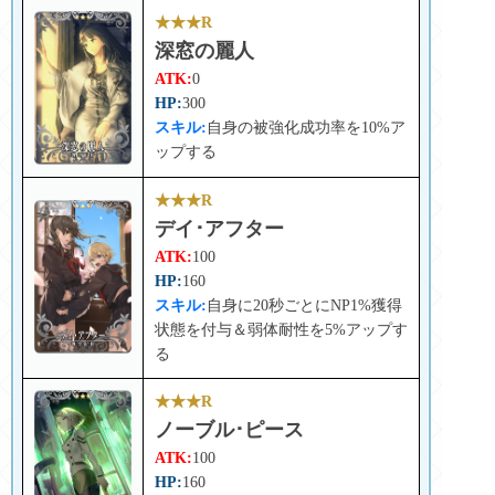
★★★R
深窓の麗人
ATK:
0
HP:
300
スキル:
自身の被強化成功率を10%ア
ップする
★★★R
デイ･アフター
ATK:
100
HP:
160
スキル:
自身に20秒ごとにNP1%獲得
状態を付与＆弱体耐性を5%アップす
る
★★★R
ノーブル･ピース
ATK:
100
HP:
160