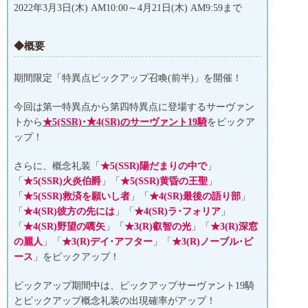
2022年3月3日(木) AM10:00～4月21日(木) AM9:59まで
◆概要
期間限定「特異点ピックアップ召喚(前半)」を開催！
今回は第一特異点から第四特異点に登場するサーヴァン
トから
★5(SSR)･★4(SR)のサーヴァント19騎
をピックア
ップ！
さらに、概念礼装「
★5(SSR)陽だまりの中で
」
「
★5(SSR)火炎伯爵
」「
★5(SSR)黄昏の王聖
」
「
★5(SSR)救済を願いし者
」「
★4(SR)最後の語り部
」
「
★4(SR)彼方の先には
」「
★4(SR)ラ･フォリア
」
「
★4(SR)野望の嚆矢
」「
★3(R)叡智の光
」「
★3(R)深窓
の麗人
」「
★3(R)デイ･アフター
」「
★3(R)ノーブル･ピ
ース
」をピックアップ！
ピックアップ期間中は、ピックアップサーヴァント19騎
とピックアップ概念礼装の出現確率がアップ！