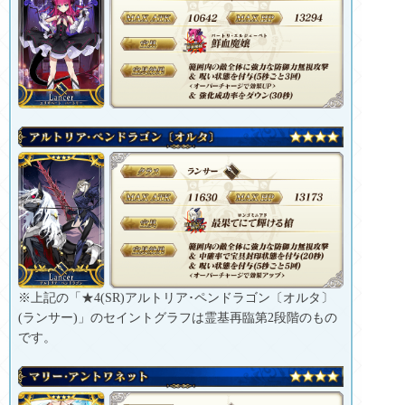
※上記の「★4(SR)アルトリア･ペンドラゴン〔オルタ〕
(ランサー)」のセイントグラフは霊基再臨第2段階のもの
です。