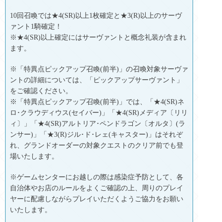
10回召喚では★4(SR)以上1枚確定と★3(R)以上のサーヴ
ァント1騎確定！
※★4(SR)以上確定にはサーヴァントと概念礼装が含まれ
ます。
※「特異点ピックアップ召喚(前半)」の召喚対象サーヴァ
ントの詳細については、「ピックアップサーヴァント」
をご確認ください。
※「特異点ピックアップ召喚(前半)」では、「★4(SR)ネ
ロ･クラウディウス(セイバー)」「★4(SR)メディア〔リリ
ィ〕」「★4(SR)アルトリア･ペンドラゴン〔オルタ〕(ラ
ンサー)」「★3(R)ジル･ド･レェ(キャスター)」はそれぞ
れ、グランドオーダーの対象クエストのクリア前でも登
場いたします。
※ゲームセンターにお越しの際は感染症予防として、各
自治体やお店のルールをよくご確認の上、周りのプレイ
ヤーに配慮しながらプレイいただくようご協力をお願い
いたします。