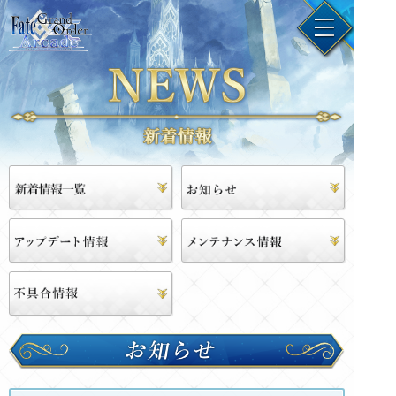
お
知
ら
せ