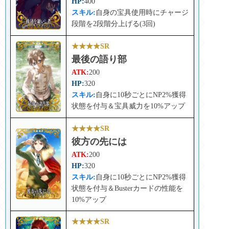
HP:
400
スキル:
自身の宝具使用時にチャージ
段階を2段階分上げる(3回)
★★★★SR
最後の語り部
ATK:
200
HP:
320
スキル:
自身に10秒ごとにNP2%獲得
状態を付与＆宝具威力を10%アップ
★★★★SR
彼方の先には
ATK:
200
HP:
320
スキル:
自身に10秒ごとにNP2%獲得
状態を付与＆Busterカードの性能を
10%アップ
★★★★SR