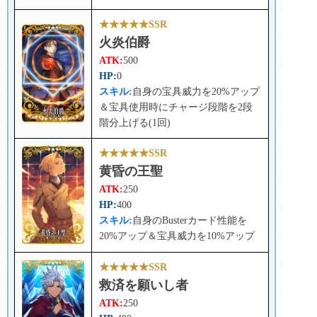
★★★★★SSR
火炎伯爵
ATK:
500
HP:
0
スキル:
自身の宝具威力を20%アップ
＆宝具使用時にチャージ段階を2段
階分上げる(1回)
★★★★★SSR
黄昏の王聖
ATK:
250
HP:
400
スキル:
自身のBusterカード性能を
20%アップ＆宝具威力を10%アップ
★★★★★SSR
救済を願いし者
ATK:
250