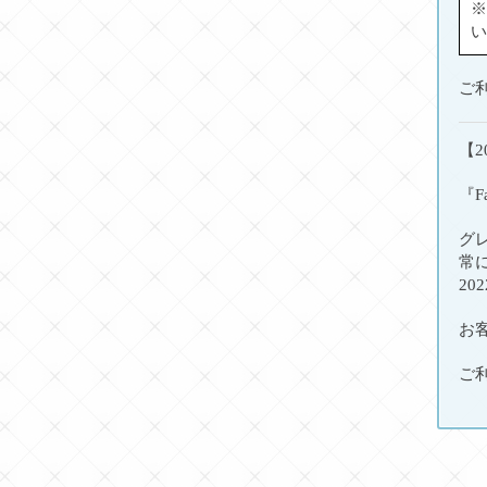
※
い
ご
【2
『F
グ
常
20
お
ご