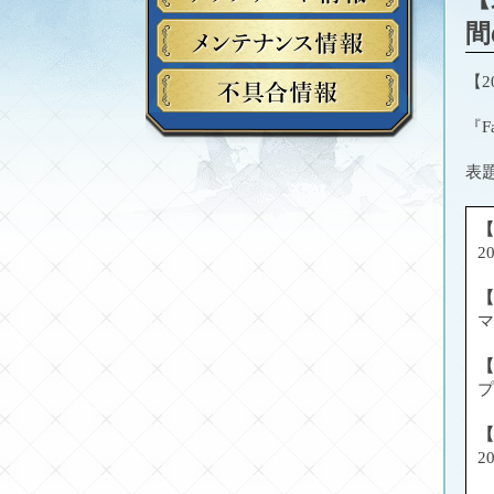
間
【2
『F
表
【
2
【
マ
【
プ
【
2