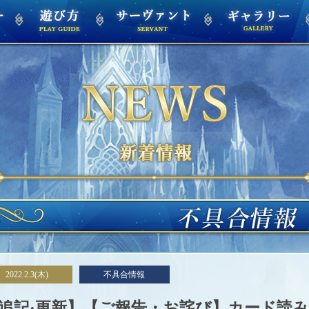
不
具
合
情
報
2022.2.3(木)
不具合情報
追記·更新】【ご報告・お詫び】カード読